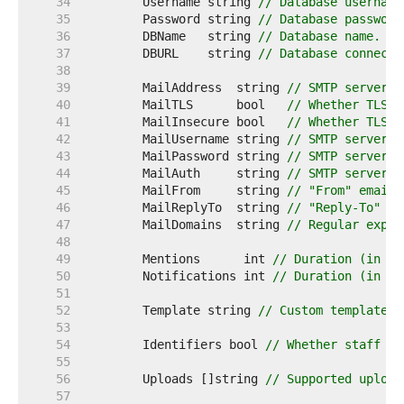
    34  
	Username string 
// Database username
    35  
	Password string 
// Database password
    36  
	DBName   string 
// Database name.
    37  
	DBURL    string 
// Database connecti
    38  
    39  
	MailAddress  string 
// SMTP server A
    40  
	MailTLS      bool   
// Whether TLS i
    41  
	MailInsecure bool   
// Whether TLS c
    42  
	MailUsername string 
// SMTP server u
    43  
	MailPassword string 
// SMTP server p
    44  
	MailAuth     string 
// SMTP server a
    45  
	MailFrom     string 
// "From" email 
    46  
	MailReplyTo  string 
// "Reply-To" em
    47  
	MailDomains  string 
// Regular expre
    48  
    49  
	Mentions      int 
// Duration (in mi
    50  
	Notifications int 
// Duration (in mi
    51  
    52  
	Template string 
// Custom template d
    53  
    54  
	Identifiers bool 
// Whether staff ma
    55  
    56  
	Uploads []string 
// Supported upload
    57  