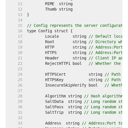
    11  
    12  
    13  
    14  
    15  
// Config represents the server configuratio
    16  
    17  
	Locale      string 
// Default locale
    18  
	Root        string 
// Directory wher
    19  
	HTTP        string 
// Address:Port t
    20  
	HTTPS       string 
// Address:Port t
    21  
	Header      string 
// Client IP addr
    22  
	RejectHTTP1 bool   
// Whether the se
    23  
    24  
	HTTPSCert          string 
// Path to
    25  
	HTTPSKey           string 
// Path to
    26  
	InsecureSkipVerify bool   
// Whether
    27  
    28  
	Algorithm string 
// Hash algorithm. 
    29  
	SaltData  string 
// Long random stri
    30  
	SaltPass  string 
// Long random stri
    31  
	SaltTrip  string 
// Long random stri
    32  
    33  
	Address  string 
// Address:Port to c