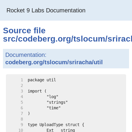
Rocket 9 Labs Documentation
Package Index
Source file
src
/
codeberg.org
/
tslocum
/
srira
Documentation:
codeberg.org/tslocum/sriracha/util
     1  
     2  
     3  
     4  
     5  
     6  
     7  
     8  
     9  
    10  