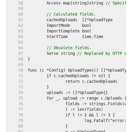
    58  
	Access map[string]string 
// Specifie
    59  
    60  
// Calculated fields.
    61  
    62  
    63  
    64  
    65  
    66  
// Obsolete fields.
    67  
	Serve string 
// Replaced by HTTP opt
    68  
    69  
    70  
    71  
    72  
    73  
    74  
    75  
    76  
    77  
    78  
    79  
    80  
    81  