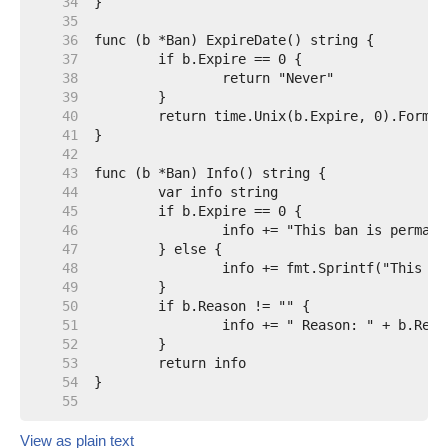
    34  
    35  
    36  
    37  
    38  
    39  
    40  
    41  
    42  
    43  
    44  
    45  
    46  
    47  
    48  
    49  
    50  
    51  
    52  
    53  
    54  
    55  
View as plain text