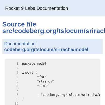
Rocket 9 Labs Documentation
Package Index
Source file
src
/
codeberg.org
/
tslocum
/
srira
Documentation:
codeberg.org/tslocum/sriracha/model
     1  
     2  
     3  
     4  
     5  
     6  
     7  
     8  
     9  
    10  