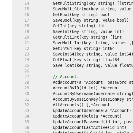
    14  
    15  
    16  
    17  
    18  
    19  
    20  
    21  
    22  
    23  
    24  
    25  
    26  
    27  
// Account.
    28  
    29  
    30  
    31  
    32  
    33  
    34  
    35  
    36  