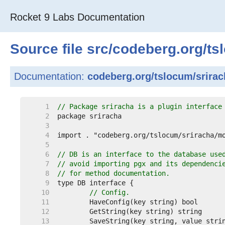
Rocket 9 Labs Documentation
Source file
src
/
codeberg.org
/
ts
Documentation:
codeberg.org/tslocum/srirac
     1  
// Package sriracha is a plugin interface
     2  
     3  
     4  
     5  
     6  
// DB is an interface to the database use
     7  
// avoid importing pgx and its dependenci
     8  
// for method documentation.
     9  
    10  
// Config.
    11  
    12  
    13  