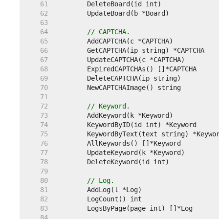
    61  
    62  
    63  
    64  
// CAPTCHA.
    65  
    66  
    67  
    68  
    69  
    70  
    71  
    72  
// Keyword.
    73  
    74  
    75  
    76  
    77  
    78  
    79  
    80  
// Log.
    81  
    82  
    83  
    84  