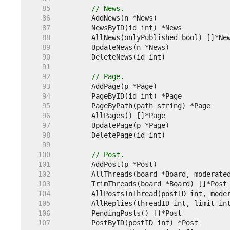
    85  
// News.
    86  
    87  
    88  
    89  
    90  
    91  
    92  
// Page.
    93  
    94  
    95  
    96  
    97  
    98  
    99  
   100  
// Post.
   101  
   102  
   103  
   104  
   105  
   106  
   107  