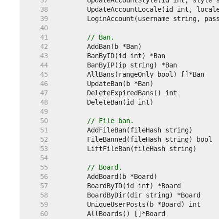
    37  
    38  
    39  
    40  
    41  
// Ban.
    42  
    43  
    44  
    45  
    46  
    47  
    48  
    49  
    50  
// File ban.
    51  
    52  
    53  
    54  
    55  
// Board.
    56  
    57  
    58  
    59  
    60  