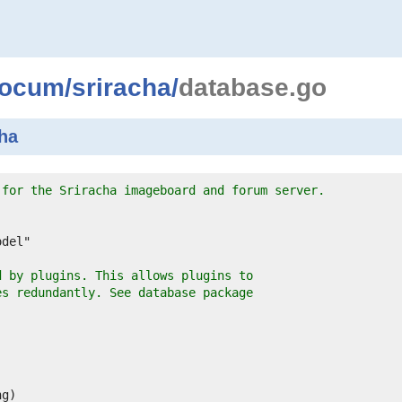
locum
/
sriracha
/
database.go
ha
 for the Sriracha imageboard and forum server.
d by plugins. This allows plugins to
es redundantly. See database package