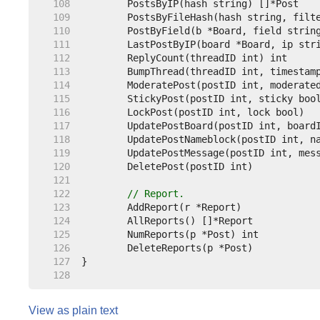
   108  
   109  
   110  
   111  
   112  
   113  
   114  
   115  
   116  
   117  
   118  
   119  
   120  
   121  
   122  
// Report.
   123  
   124  
   125  
   126  
   127  
   128  
View as plain text