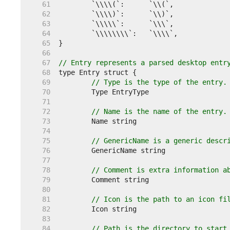
    61  
    62  
    63  
    64  
    65  
    66  
    67  
// Entry represents a parsed desktop entr
    68  
    69  
// Type is the type of the entry.
    70  
    71  
    72  
// Name is the name of the entry.
    73  
    74  
    75  
// GenericName is a generic descr
    76  
    77  
    78  
// Comment is extra information a
    79  
    80  
    81  
// Icon is the path to an icon fi
    82  
    83  
    84  
// Path is the directory to start