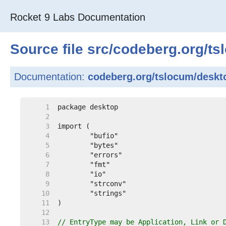
Rocket 9 Labs Documentation
Source file
src
/
codeberg.org
/
ts
Documentation:
codeberg.org/tslocum/deskt
     1  
     2  
     3  
     4  
     5  
     6  
     7  
     8  
     9  
    10  
    11  
    12  
    13  
// EntryType may be Application, Link or 