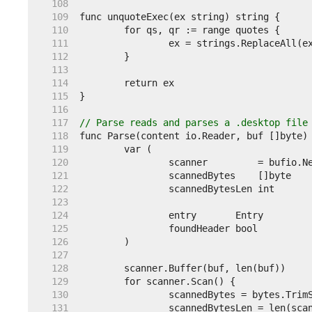
   108  
   109  
   110  
   111  
   112  
   113  
   114  
   115  
   116  
   117  
// Parse reads and parses a .desktop file
   118  
   119  
   120  
   121  
   122  
   123  
   124  
   125  
   126  
   127  
   128  
   129  
   130  
   131  