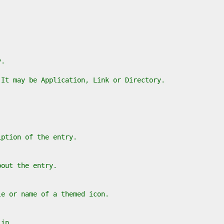
y.
 It may be Application, Link or Directory.
iption of the entry.
bout the entry.
le or name of a themed icon.
 in.