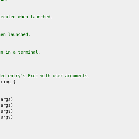
xecuted when launched.
hen launched.
un in a terminal.
ded entry's Exec with user arguments.