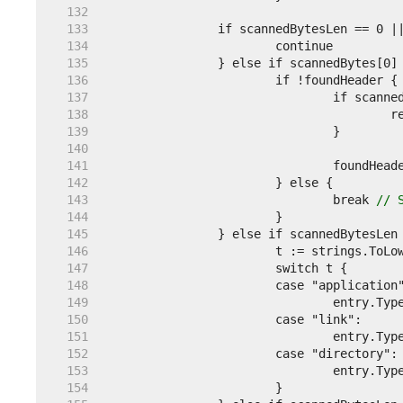
   132  
   133  
   134  
   135  
   136  
   137  
   138  
   139  
   140  
   141  
   142  
   143  
				break 
// 
   144  
   145  
   146  
   147  
   148  
   149  
   150  
   151  
   152  
   153  
   154  