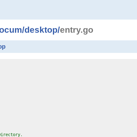
locum
/
desktop
/
entry.go
op
Directory.