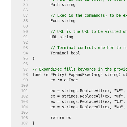
    85  
    86  
    87  
// Exec is the command(s) to be e
    88  
    89  
    90  
// URL is the URL to be visited w
    91  
    92  
    93  
// Terminal controls whether to r
    94  
    95  
    96  
    97  
// ExpandExec fills keywords in the provi
    98  
    99  
   100  
   101  
   102  
   103  
   104  
   105  
   106  
   107  