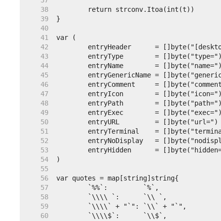
    37  
    38  
    39  
    40  
    41  
    42  
    43  
    44  
    45  
    46  
    47  
    48  
    49  
    50  
    51  
    52  
    53  
    54  
    55  
    56  
    57  
    58  
    59  
    60  