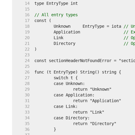
    14  
    15  
    16  
// All entry types
    17  
    18  
	Unknown     EntryType = iota 
// U
    19  
	Application                  
// E
    20  
	Link                         
// O
    21  
	Directory                    
// O
    22  
    23  
    24  
    25  
    26  
    27  
    28  
    29  
    30  
    31  
    32  
    33  
    34  
    35  
    36  