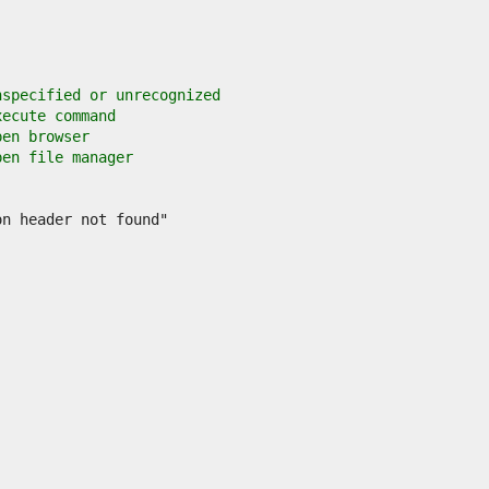
nspecified or unrecognized
xecute command
pen browser
pen file manager